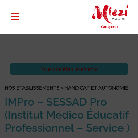
Tous nos établissements
NOS ÉTABLISSEMENTS > HANDICAP ET AUTONOMIE
IMPro – SESSAD Pro
(Institut Médico Éducatif
Professionnel – Service )