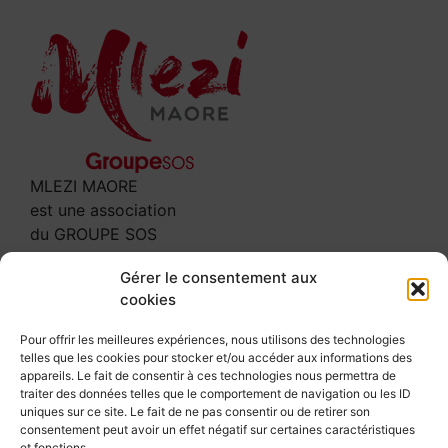
MLEZI MAORE
est une association
du GROUPE SOS
Contact
Gérer le consentement aux
cookies
3 rue Leclerc
97600 MAMOUDZOU
Pour offrir les meilleures expériences, nous utilisons des technologies
telles que les cookies pour stocker et/ou accéder aux informations des
Tél : 02 69 61 64 00
appareils. Le fait de consentir à ces technologies nous permettra de
secretariat@mlezi-maore.com
traiter des données telles que le comportement de navigation ou les ID
uniques sur ce site. Le fait de ne pas consentir ou de retirer son
Suivez-nous
consentement peut avoir un effet négatif sur certaines caractéristiques
et fonctions.