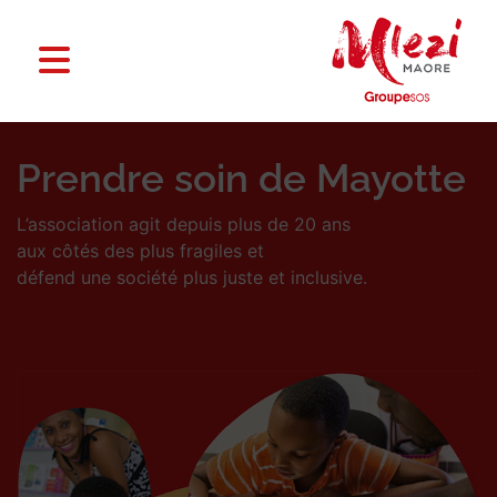
Prendre soin de Mayotte
L’association agit depuis plus de 20 ans
aux côtés des plus fragiles et
défend une société plus juste et inclusive.
En savoir plus