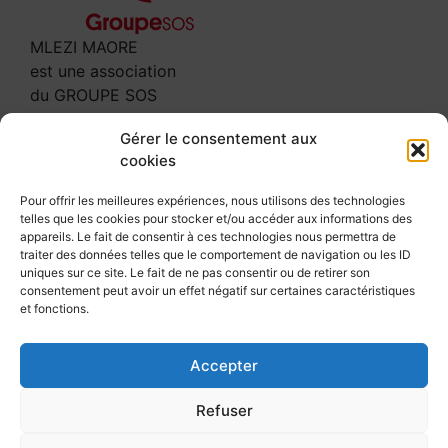
MLEZI MAORE
est une association
du GROUPE SOS
Contact
Gérer le consentement aux
cookies
3 rue Leclerc
97600 MAMOUDZOU
Pour offrir les meilleures expériences, nous utilisons des technologies
telles que les cookies pour stocker et/ou accéder aux informations des
Tél : 02 69 61 64 00
appareils. Le fait de consentir à ces technologies nous permettra de
secretariat@mlezi-maore.com
traiter des données telles que le comportement de navigation ou les ID
uniques sur ce site. Le fait de ne pas consentir ou de retirer son
Suivez-nous
consentement peut avoir un effet négatif sur certaines caractéristiques
et fonctions.
Accepter
©
Mlezi Maore
2026
Refuser
Avis et consultations