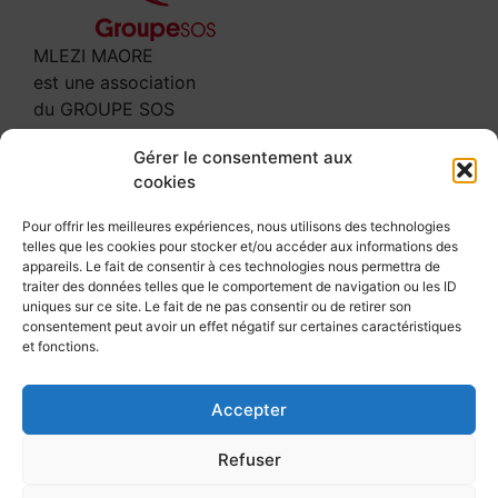
MLEZI MAORE
est une association
du GROUPE SOS
Contact
Gérer le consentement aux
cookies
3 rue Leclerc
97600 MAMOUDZOU
Pour offrir les meilleures expériences, nous utilisons des technologies
telles que les cookies pour stocker et/ou accéder aux informations des
Tél : 02 69 61 64 00
appareils. Le fait de consentir à ces technologies nous permettra de
secretariat@mlezi-maore.com
traiter des données telles que le comportement de navigation ou les ID
uniques sur ce site. Le fait de ne pas consentir ou de retirer son
Suivez-nous
consentement peut avoir un effet négatif sur certaines caractéristiques
et fonctions.
Accepter
©
Mlezi Maore
2026
Refuser
Avis et consultations