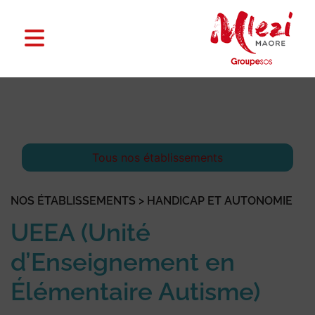
Tous nos établissements
NOS ÉTABLISSEMENTS > HANDICAP ET AUTONOMIE
UEEA (Unité
d’Enseignement en
Élémentaire Autisme)