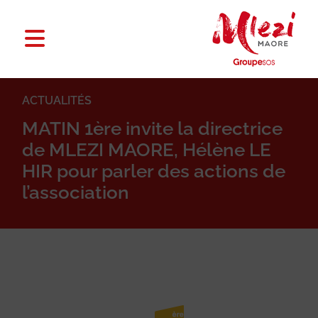
ACTUALITÉS
MATIN 1ère invite la directrice
de MLEZI MAORE, Hélène LE
HIR pour parler des actions de
l’association