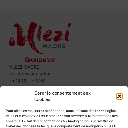
MLEZI MAORE
est une association
du GROUPE SOS
Contact
Gérer le consentement aux
cookies
3 rue Leclerc
97600 MAMOUDZOU
Pour offrir les meilleures expériences, nous utilisons des technologies
telles que les cookies pour stocker et/ou accéder aux informations des
Tél : 02 69 61 64 00
appareils. Le fait de consentir à ces technologies nous permettra de
secretariat@mlezi-maore.com
traiter des données telles que le comportement de navigation ou les ID