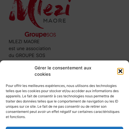
MLEZI MAORE
est une association
du GROUPE SOS
Contact
Gérer le consentement aux
cookies
3 rue Leclerc
97600 MAMOUDZOU
Pour offrir les meilleures expériences, nous utilisons des technologies
telles que les cookies pour stocker et/ou accéder aux informations des
Tél : 02 69 61 64 00
appareils. Le fait de consentir à ces technologies nous permettra de
secretariat@mlezi-maore.com
traiter des données telles que le comportement de navigation ou les ID
uniques sur ce site. Le fait de ne pas consentir ou de retirer son
Suivez-nous
consentement peut avoir un effet négatif sur certaines caractéristiques
et fonctions.