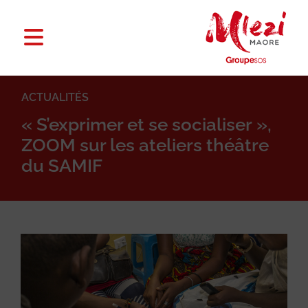
ACTUALITÉS
« S’exprimer et se socialiser »,
ZOOM sur les ateliers théâtre
du SAMIF