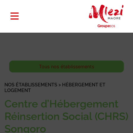
Tous nos établissements
NOS ÉTABLISSEMENTS > HÉBERGEMENT ET
LOGEMENT
Centre d’Hébergement
Réinsertion Social (CHRS)
Songoro