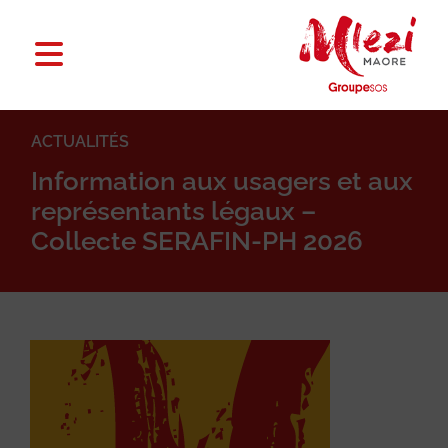
ACTUALITÉS
Information aux usagers et aux
représentants légaux –
Collecte SERAFIN-PH 2026